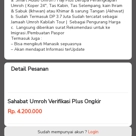
a. Smart Audio Umroh / Haji Plus Berupa Perlengkapan
Umroh ( Koper 24″, Tas Kabin, Tas Selempang, kain Ihram
& Sabuk (Ikhwan) atau Khimar & sarung Tangan (Akhwat)
b. Sudah Termasuk DP 3.7 Juta Sudah tercatat sebagai
Jamaah Umroh Kabilah Tour | Sebagai Pengurang Harga
c. Langsung diberikan surat Rekomendasi untuk ke
Imigrasi /Pembuatan Paspor
Termasuk Juga :
– Bisa mengikuti Manasik sepuasnya
– Akan mendapat Informasi terUpdate
Detail Pesanan
Sahabat Umroh Verifikasi Plus Ongkir
Rp. 4.200.000
Sudah mempunyai akun ?
Login